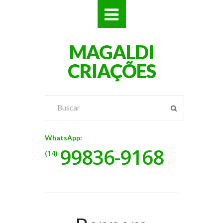
SITES
MAGALDI
LOJAS
CRIAÇÕES
LOGOS
VÍDEOS
RÓTULOS
WhatsApp:
99836-9168
BANNERS
(14)
CATÁLOGOS