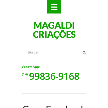
SITES
MAGALDI
LOJAS
CRIAÇÕES
LOGOS
VÍDEOS
RÓTULOS
WhatsApp:
99836-9168
BANNERS
(14)
CATÁLOGOS