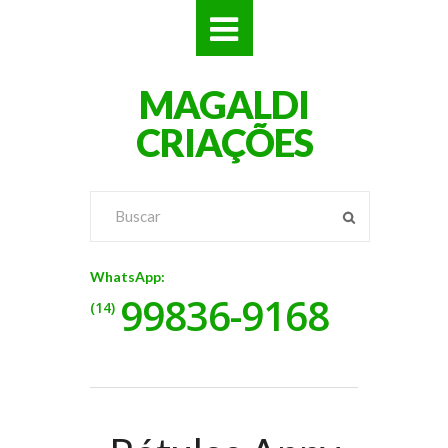
SITES
MAGALDI
LOJAS
CRIAÇÕES
LOGOS
VÍDEOS
RÓTULOS
WhatsApp:
99836-9168
BANNERS
(14)
CATÁLOGOS