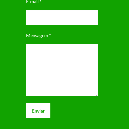
E-mail
*
Mensagem
*