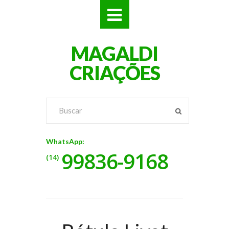
SITES
MAGALDI
LOJAS
CRIAÇÕES
LOGOS
VÍDEOS
RÓTULOS
WhatsApp:
99836-9168
BANNERS
(14)
CATÁLOGOS