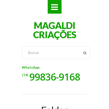
SITES
MAGALDI
LOJAS
CRIAÇÕES
LOGOS
VÍDEOS
RÓTULOS
WhatsApp:
99836-9168
BANNERS
(14)
CATÁLOGOS