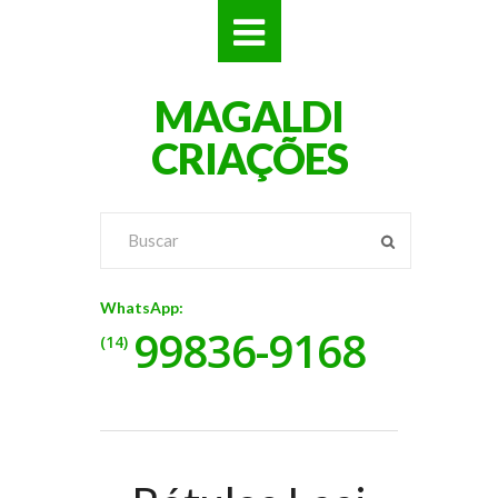
SITES
MAGALDI
LOJAS
CRIAÇÕES
LOGOS
VÍDEOS
RÓTULOS
WhatsApp:
99836-9168
BANNERS
(14)
CATÁLOGOS