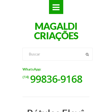
SITES
MAGALDI
LOJAS
CRIAÇÕES
LOGOS
VÍDEOS
RÓTULOS
WhatsApp:
99836-9168
BANNERS
(14)
CATÁLOGOS