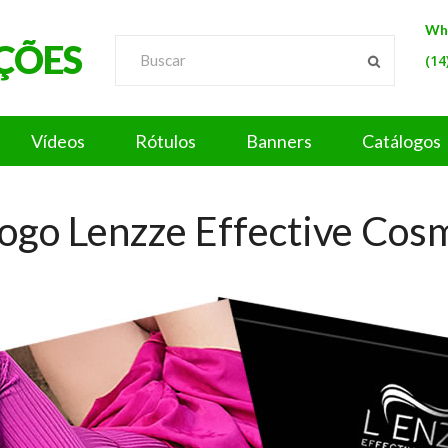
Wh
ÇÕES
(14
Vídeos
Rótulos
Banners
Catálogos
ogo Lenzze Effective Cos