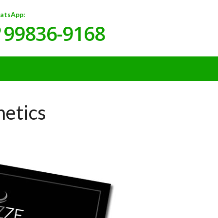
atsApp:
99836-9168
)
metics