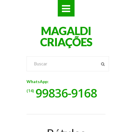
SITES
MAGALDI
LOJAS
CRIAÇÕES
LOGOS
VÍDEOS
RÓTULOS
WhatsApp:
99836-9168
BANNERS
(14)
CATÁLOGOS