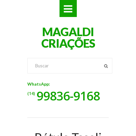
SITES
MAGALDI
LOJAS
CRIAÇÕES
LOGOS
VÍDEOS
RÓTULOS
WhatsApp:
99836-9168
BANNERS
(14)
CATÁLOGOS