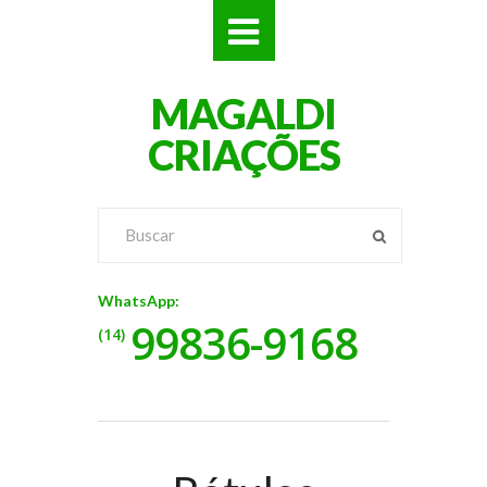
SITES
MAGALDI
LOJAS
CRIAÇÕES
LOGOS
VÍDEOS
RÓTULOS
WhatsApp:
99836-9168
BANNERS
(14)
CATÁLOGOS