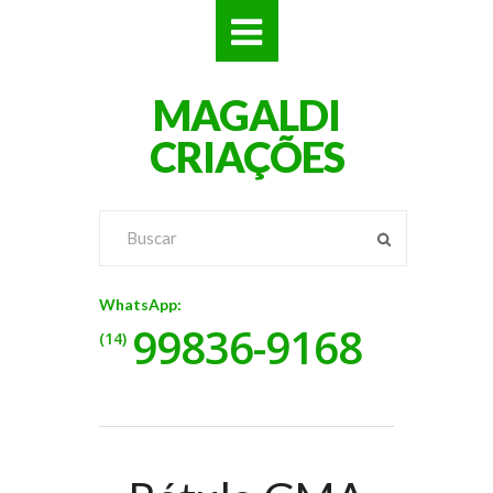
SITES
MAGALDI
LOJAS
CRIAÇÕES
LOGOS
VÍDEOS
RÓTULOS
WhatsApp:
99836-9168
BANNERS
(14)
CATÁLOGOS