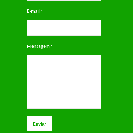
E-mail
*
Mensagem
*