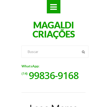
SITES
MAGALDI
LOJAS
CRIAÇÕES
LOGOS
VÍDEOS
RÓTULOS
WhatsApp:
99836-9168
BANNERS
(14)
CATÁLOGOS