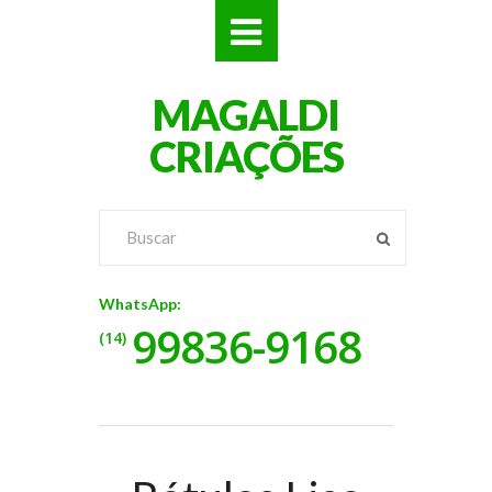
SITES
MAGALDI
LOJAS
CRIAÇÕES
LOGOS
VÍDEOS
RÓTULOS
WhatsApp:
99836-9168
BANNERS
(14)
CATÁLOGOS