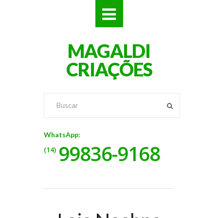
SITES
MAGALDI
LOJAS
CRIAÇÕES
LOGOS
VÍDEOS
RÓTULOS
WhatsApp:
99836-9168
BANNERS
(14)
CATÁLOGOS