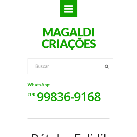
SITES
MAGALDI
LOJAS
CRIAÇÕES
LOGOS
VÍDEOS
RÓTULOS
WhatsApp:
99836-9168
BANNERS
(14)
CATÁLOGOS