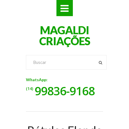
SITES
MAGALDI
LOJAS
CRIAÇÕES
LOGOS
VÍDEOS
RÓTULOS
WhatsApp:
99836-9168
BANNERS
(14)
CATÁLOGOS