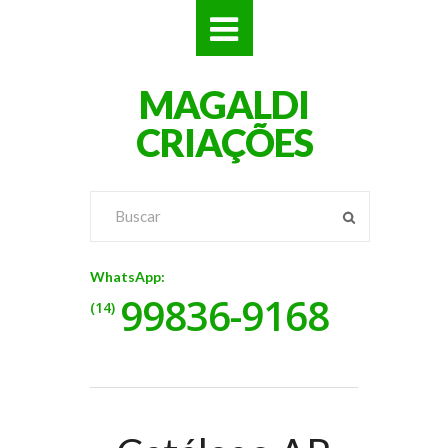
SITES
MAGALDI
LOJAS
CRIAÇÕES
LOGOS
VÍDEOS
RÓTULOS
WhatsApp:
99836-9168
BANNERS
(14)
CATÁLOGOS