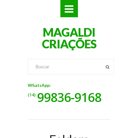
SITES
MAGALDI
LOJAS
CRIAÇÕES
LOGOS
VÍDEOS
RÓTULOS
WhatsApp:
99836-9168
BANNERS
(14)
CATÁLOGOS