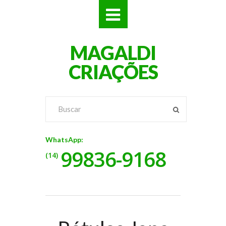
SITES
MAGALDI
LOJAS
CRIAÇÕES
LOGOS
VÍDEOS
RÓTULOS
WhatsApp:
99836-9168
BANNERS
(14)
CATÁLOGOS