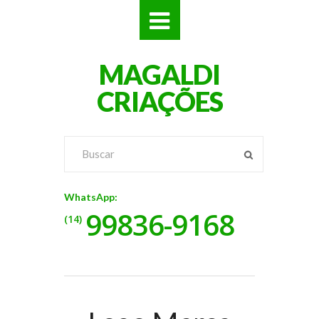
SITES
MAGALDI
LOJAS
CRIAÇÕES
LOGOS
VÍDEOS
RÓTULOS
WhatsApp:
99836-9168
BANNERS
(14)
CATÁLOGOS