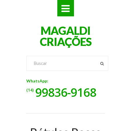
SITES
MAGALDI
LOJAS
CRIAÇÕES
LOGOS
VÍDEOS
RÓTULOS
WhatsApp:
99836-9168
BANNERS
(14)
CATÁLOGOS